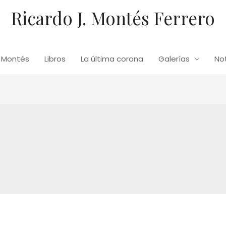
Ricardo J. Montés Ferrero
. Montés
Libros
La última corona
Galerías
Not