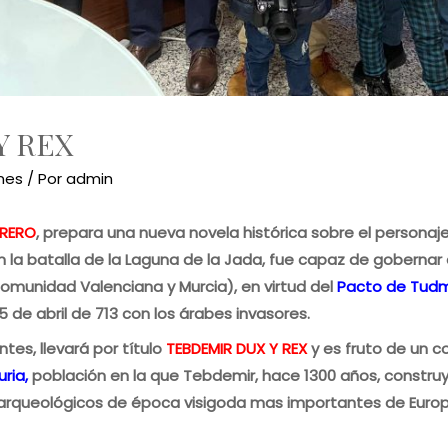
Y REX
nes
/ Por
admin
RRERO
, prepara una nueva novela histórica sobre el personaj
en la batalla de la Laguna de la Jada, fue capaz de goberna
omunidad Valenciana y Murcia), en virtud del
Pacto de Tudm
5 de abril de 713 con los árabes invasores.
tes, llevará por título
TEBDEMIR DUX Y REX
y es fruto de un c
ria,
población en la que Tebdemir, hace 1300 años, construyó
 arqueológicos de época visigoda mas importantes de Euro