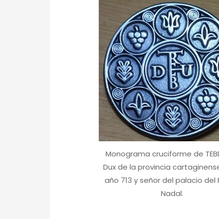
Monograma cruciforme de TEBD
Dux de la provincia cartaginens
año 713 y señor del palacio del 
Nadal.