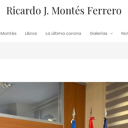
Ricardo J. Montés Ferrero
. Montés
Libros
La última corona
Galerías
Not