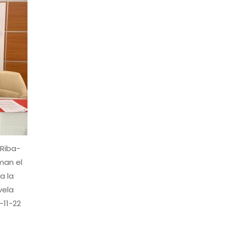
 Riba-
man el
a la
vela
-11-22