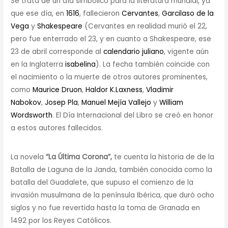
Se trata de un día simbólico para la literatura mundial, ya
que ese día, en
1616
, fallecieron
Cervantes
,
Garcilaso de la
Vega
y
Shakespeare
(Cervantes en realidad murió el 22,
pero fue enterrado el 23, y en cuanto a Shakespeare, ese
23 de abril corresponde al
calendario juliano
, vigente aún
en la Inglaterra
isabelina
). La fecha también coincide con
el nacimiento o la muerte de otros autores prominentes,
como
Maurice Druon
,
Haldor K.Laxness
,
Vladimir
Nabokov
,
Josep Pla
,
Manuel Mejía Vallejo
y
William
Wordsworth
. El Día Internacional del Libro se creó en honor
a estos autores fallecidos.
La novela
“La Última Corona”,
te cuenta la historia de de la
Batalla de Laguna de la Janda, también conocida como la
batalla del Guadalete, que supuso el comienzo de la
invasión musulmana de la península Ibérica, que duró ocho
siglos y no fue revertida hasta la toma de Granada en
1492 por los Reyes Católicos.